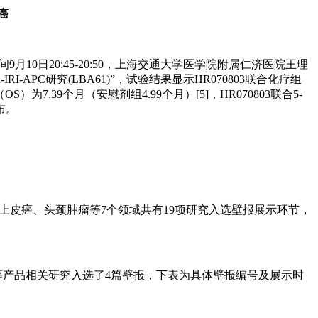
癌
10日20:45-20:50，上海交通大学医学院附属仁济医院王理
-APC研究(LBA61)”，试验结果显示HR070803联合化疗组
为7.39个月（安慰剂组4.99个月）[5]，HR070803联合5-
布。
上皮癌、头颈肿瘤等7个领域共有19项研究入选壁报展示环节，
等产品相关研究入选了4篇壁报，下表为具体壁报编号及展示时