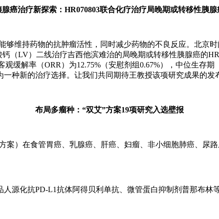
胰腺癌治疗新探索：HR070803联合化疗治疗局晚期或转移性胰腺
药，能够维持药物的抗肿瘤活性，同时减少药物的不良反应。北京时间9月
酸钙（LV）二线治疗吉西他滨难治的局晚期或转移性胰腺癌的HR-IRI
缓解率（ORR）为12.75%（安慰剂组0.67%），中位生存期（OS）
LV可以成为一种新的治疗选择。让我们共同期待王教授该项研究成果的发
布局多瘤种：“双艾”方案19项研究入选壁报
”方案）在食管胃癌、乳腺癌、肝癌、妇瘤、非小细胞肺癌、尿路
人源化抗PD-L1抗体阿得贝利单抗、微管蛋白抑制剂普那布林