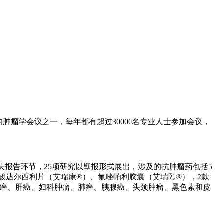
力的肿瘤学会议之一，每年都有超过30000名专业人士参加会议，
头报告环节，25项研究以壁报形式展出，涉及的抗肿瘤药包括5
酸达尔西利片（艾瑞康®）、氟唑帕利胶囊（艾瑞颐®），2款
、乳腺癌、肝癌、妇科肿瘤、肺癌、胰腺癌、头颈肿瘤、黑色素和皮