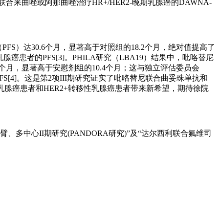
西利联合来曲唑或阿那曲唑治疗HR+/HER2-晚期乳腺癌的DAWNA-
FS）达30.6个月，显著高于对照组的18.2个月，绝对值提高了
癌患者的PFS[3]。PHILA研究（LBA19）结果中，吡咯替尼
个月，显著高于安慰剂组的10.4个月；这与独立评估委员会
PFS[4]。这是第2项III期研究证实了吡咯替尼联合曲妥珠单抗和
晚期乳腺癌患者和HER2+转移性乳腺癌患者带来新希望，期待徐院
中心II期研究(PANDORA研究)”及“达尔西利联合氟维司