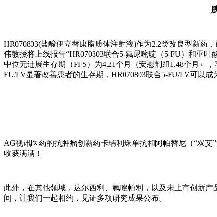
HR070803(盐酸伊立替康脂质体注射液)作为2.2类改良型新
伟教授将上线报告“HR070803联合5-氟尿嘧啶（5-FU）和亚叶
中位无进展生存期（PFS）为4.21个月（安慰剂组1.48个月），客观
FU/LV显著改善患者的生存期，HR070803联合5-FU/
AG视讯医药的抗肿瘤创新药卡瑞利珠单抗和阿帕替尼（“双艾
收获满满！
此外，在其他领域，达尔西利、氟唑帕利，以及未上市创新产品
间，让我们一起相约，见证多项研究成果公布。