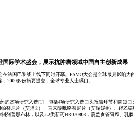
究再登国际学术盛会，展示抗肿瘤领域中国自主创新成果
O）大会在法国巴黎线上线下同时开幕。ESMO大会是全球最具影响
席，2000多份摘要提交，全球专业人士瞩目。
的29项研究入选[1]，包括4项研究入选口头报告环节和简短口
帕替尼片（艾坦®）、马来酸吡咯替尼片（艾瑞妮®）、羟乙磺
制剂普那布林，以及2.2类新药HR070803，覆盖食管胃癌