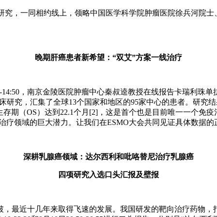
告的研究，一同相约线上，领略中国医学科学院肿瘤医院徐兵河院
晚期肝癌患者新希望：“双艾”方案一线治疗
:40-14:50，南京金陵医院肿瘤中心秦叔逵教授在线报告卡瑞
期临床研究，汇集了全球13个国家和地区的95家中心的患者。研
生存期（OS）达到22.1个月[2]，这是首个也是目前唯一一
肝癌治疗领域的巨大潜力。让我们在ESMO大会共同见证具体数据的
深耕乳腺癌领域：达尔西利和吡咯替尼治疗乳腺癌
四项研究入选口头汇报及壁报
破，最近十几年来取得飞速的发展。我国研发的靶向治疗药物，