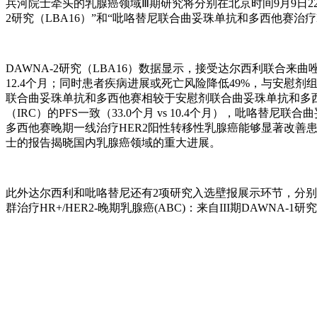
兵河院士牵头的乳腺癌领域Ⅲ期研究将分别在北京时间9月9日22:10-
2研究（LBA16）”和“吡咯替尼联合曲妥珠单抗和多西他赛治疗HE
DAWNA-2研究（LBA16）数据显示，接受达尔西利联合来曲
12.4个月；同时患者疾病进展或死亡风险降低49%，与安慰剂组相
联合曲妥珠单抗和多西他赛相较于安慰剂联合曲妥珠单抗和多西他
（IRC）的PFS一致（33.0个月 vs 10.4个月），吡咯替
多西他赛晚期一线治疗HER2阳性转移性乳腺癌能够显著改善患者的
士的报告揭晓国内乳腺癌领域的重大进展。
此外达尔西利和吡咯替尼还有2项研究入选壁报展示环节，分别为“
群治疗HR+/HER2-晚期乳腺癌(ABC)：来自III期DAWNA-1