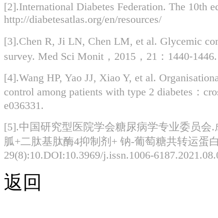
[2].International Diabetes Federation. The 10th ed
http://diabetesatlas.org/en/resources/
[3].Chen R, Ji LN, Chen LM, et al. Glycemic con
survey. Med Sci Monit，2015，21：1440⁃1446.
[4].Wang HP, Yao JJ, Xiao Y, et al. Organisationa
control among patients with type 2 diabetes：
e036331.
[5].中国研究型医院学会糖尿病学专业委员会
胍+二肽基肽酶4抑制剂+ 钠-葡萄糖共转运蛋白2抑
29(8):10.DOI:10.3969/j.issn.1006-6187.2021.08.
返回