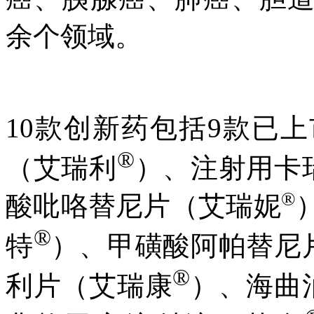
余个领域。
10款创新药包括9款已
®
（艾瑞利
）、注射用卡
®
酸吡咯替尼片（艾瑞妮
®
特
）、甲磺酸阿帕替尼
®
利片（艾瑞康
）、海曲